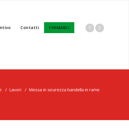
ntivo
Contatti
CHIAMACI
e
/
Lavori
/
Messa in sicurezza bandella in rame